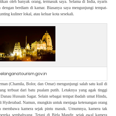
kan oleh banyak orang, termasuk saya. Selama di India, nyaris
a dengan berdiam di kamar. Biasanya saya mengunjungi tempat-
ting kuliner lokal, atau keluar kota sesekali.
telanganatourism.gov.in
 teman (Chamila, Bolor, dan Omar) mengunjungi salah satu kuil di
ang terbuat dari batu pualam putih. Letaknya yang agak tinggi
 Danau Hussain Sagar. Selain sebagai tempat ibadah umat Hindu,
ta di Hyderabad. Namun, mungkin untuk menjaga ketenangan orang
kan membawa kamera sejak pintu masuk. Umumnya, kamera tak
ereka sembahyang. Tetapi di Birla Mandir, sejak awal kamera