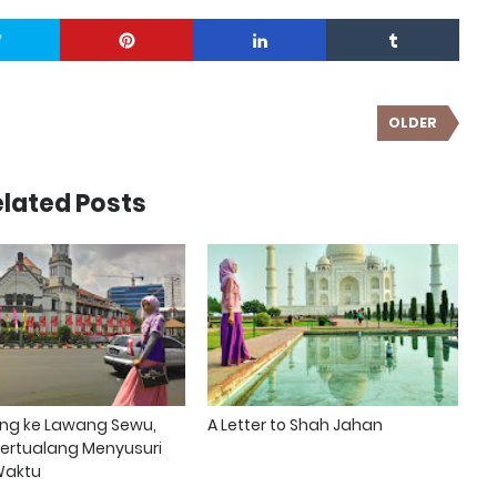
OLDER
lated Posts
ung ke Lawang Sewu,
A Letter to Shah Jahan
Bertualang Menyusuri
Waktu