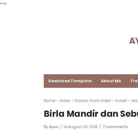
-->
A
Download Template
About Me
Tra
Home
›
India
›
Stories from India
›
travel
›
wis
Birla Mandir dan Se
By
Ayun
di
August 20, 2016
7 comments