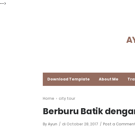
-->
A
Download Template
About Me
Tra
Home
›
city tour
Berburu Batik dengan
By
Ayun
di
October 28, 2017
Post a Commen