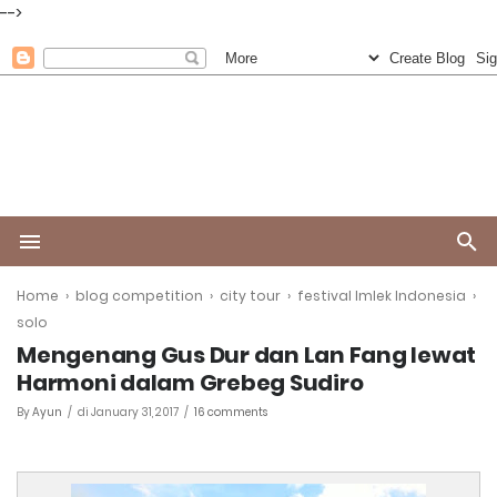
-->
Home
›
blog competition
›
city tour
›
festival Imlek Indonesia
›
solo
Mengenang Gus Dur dan Lan Fang lewat
Harmoni dalam Grebeg Sudiro
By
Ayun
di
January 31, 2017
16 comments