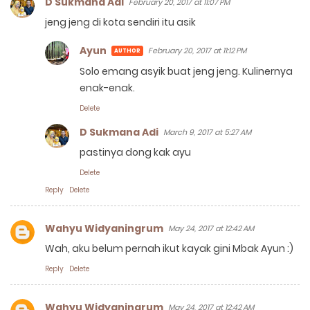
D Sukmana Adi
February 20, 2017 at 11:07 PM
jeng jeng di kota sendiri itu asik
Ayun
February 20, 2017 at 11:12 PM
Solo emang asyik buat jeng jeng. Kulinernya
enak-enak.
Delete
D Sukmana Adi
March 9, 2017 at 5:27 AM
pastinya dong kak ayu
Delete
Reply
Delete
Wahyu Widyaningrum
May 24, 2017 at 12:42 AM
Wah, aku belum pernah ikut kayak gini Mbak Ayun :)
Reply
Delete
Wahyu Widyaningrum
May 24, 2017 at 12:42 AM