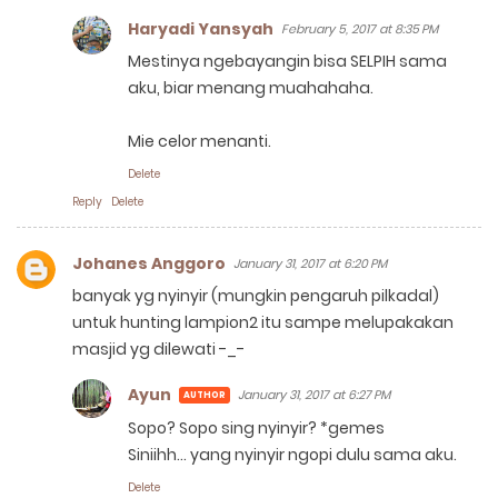
Haryadi Yansyah
February 5, 2017 at 8:35 PM
Mestinya ngebayangin bisa SELPIH sama
aku, biar menang muahahaha.
Mie celor menanti.
Delete
Reply
Delete
Johanes Anggoro
January 31, 2017 at 6:20 PM
banyak yg nyinyir (mungkin pengaruh pilkadal)
untuk hunting lampion2 itu sampe melupakakan
masjid yg dilewati -_-
Ayun
January 31, 2017 at 6:27 PM
Sopo? Sopo sing nyinyir? *gemes
Siniihh... yang nyinyir ngopi dulu sama aku.
Delete