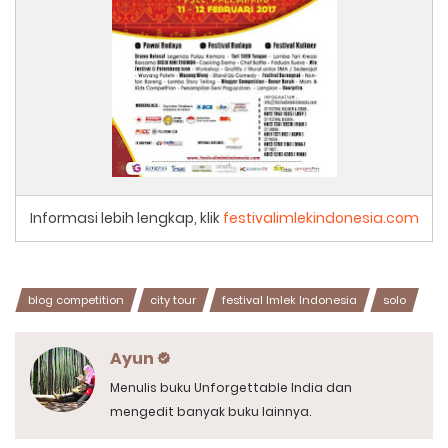
Informasi lebih lengkap, klik
festivalimlekindonesia.com
blog competition
city tour
festival Imlek Indonesia
solo
Ayun
Menulis buku Unforgettable India dan
mengedit banyak buku lainnya.