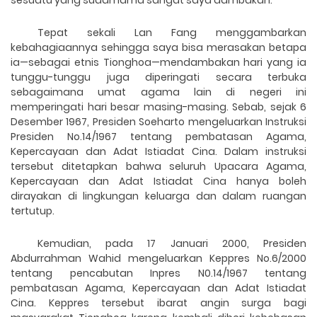
sesuatu yang sudah lama sangat saya dambakan.
Tepat sekali Lan Fang menggambarkan
kebahagiaannya sehingga saya bisa merasakan betapa
ia—sebagai etnis Tionghoa—mendambakan hari yang ia
tunggu-tunggu juga diperingati secara terbuka
sebagaimana umat agama lain di negeri ini
memperingati hari besar masing-masing. Sebab, sejak
6
Desember 1967, Presiden Soeharto mengeluarkan Instruksi
Presiden No.14/1967 tentang pembatasan Agama,
Kepercayaan dan Adat Istiadat Cina. Dalam instruksi
tersebut ditetapkan bahwa seluruh Upacara Agama,
Kepercayaan dan Adat Istiadat Cina hanya boleh
dirayakan di lingkungan keluarga dan dalam ruangan
tertutup.
Kemudian, p
ada 17 Januari 2000, Presiden
Abdurrahman Wahid mengeluarkan Keppres No.6/2000
tentang pencabutan Inpres N0.14/1967 tentang
pembatasan Agama, Kepercayaan dan Adat Istiadat
Cina. Keppres tersebut
ibarat
angin surga bagi